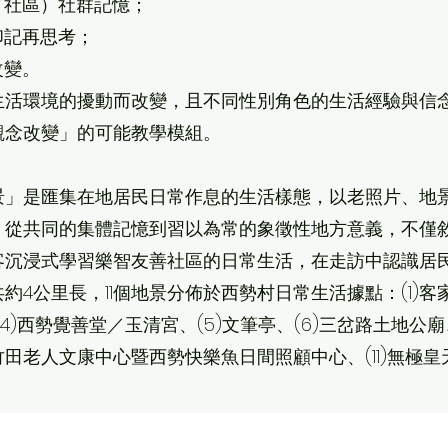
／社區）社群記憶；
印記再思考；
改變。
生活環境的擾動而改變，且不同性別角色的生活經驗與信
觀念改變」的可能教學模組。
景」是匯集在地居民日常作息的生活樣態，以老照片、地
。從共同的集體記憶到習以為常的象徵性地方意義，不僅
客沉浸式學習樂智友善社區的日常生活，在走訪中認識居
4公里長，11個地景分佈於西勢村日常生活據點：(1)客家
4)西勢覺善堂／玉清宮、(5)文筆亭、(6)三岔路土地公廟、
0)竹田老人文康中心暨西勢快樂魚日間照顧中心、(11)無極皇