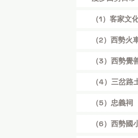
（1）客家文
（2）西勢火
（3）西勢覺
（4）三岔路
（5）忠義祠
（6）西勢國