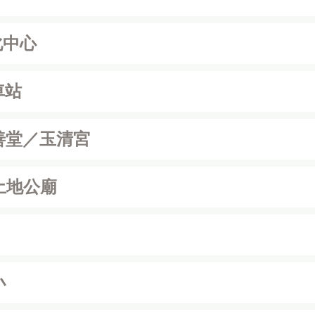
化中心
車站
善堂／玉清宮
土地公廟
小