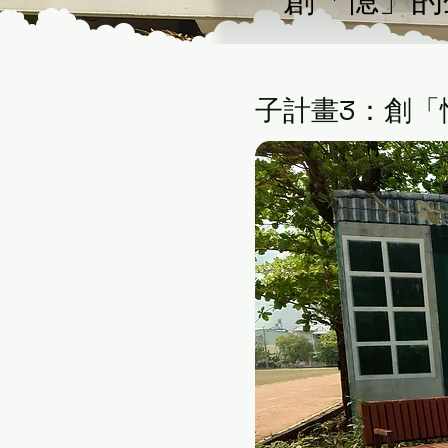
創「憶」的
子計畫3：創