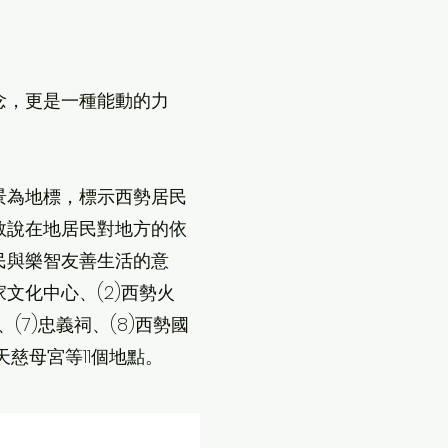
念，更是一種能動的力
景為地標，標示西勢居民
敘說在地居民對地方的依
民與樂智友善生活的意
文化中心、(2)西勢火
(7)忠義祠、(8)西勢國
天慈母宮等11個地點。